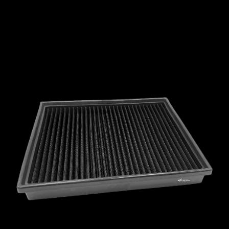
MCLAREN
MERCEDES
MERCURY
MINI
MITSUBISHI
NISSAN
OPEL
PEUGEOT
PLYMOUTH
PONTIAC
PORSCHE
PROTON