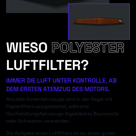
WIESO
POLYESTER
LUFTFILTER?
IMMER DIE LUFT UNTER KONTROLLE. AB
DEM ERSTEN ATEMZUG DES MOTORS.
Aktuelle Serienfahrzeuge sind in der Regel mit
Papierfiltern ausgestattet, während
Hochleistungsfahrzeuge ölgetränkte Baumwolle
oder Schwamm verwenden.
Die Aufgabe eines Luftfilters ist es, einen guten