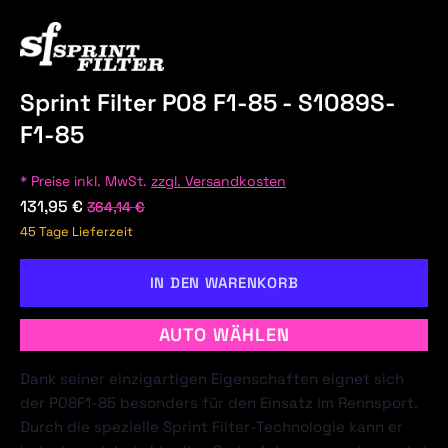
Sprint Filter P08 F1-85 - S1089S-
F1-85
* Preise inkl. MwSt.
zzgl. Versandkosten
131,95 €
364,14 €
45 Tage Lieferzeit
IN DEN WARENKORB
AUTO WÄHLEN
Dank seiner einzigartigen Eigenschaften eignet sich
der P08F1-85 besonders für den Einsatz im Rennsport.
Durch die spezielle Sprint Filter-Technologie kann er