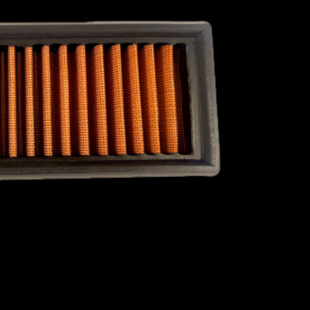
1967
1966
1965
1964
1963
1962
1961
1960
AC
PORSCHE
PROTON
RAVON
1959
1958
OYCE
ROVER
SAAB
SCION
ST
SUBARU
SUZUKI
TALBOT