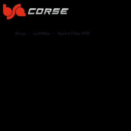
Shop
Luftfilter
Sprint Filter P08
FAHRZEUG HINZ
Abarth
Acura
Alfa Romeo
Alpina
Alpine
Aston Martin
ABARTH
ACUR
Audi