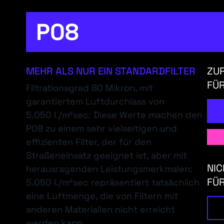
P08
MEHR ALS NUR EIN STANDARDFILTER
ZUR
FÜR
Filtrationsgrad 80 Mikron, mit
garantiertem Luftdurchlass von
5.050 l./m²sec: Diese Werte machen den
P08 zu einem sehr vielseitigen und
effizienten Filter, der für den
Straßeneinsatz geeignet ist, aber mit
NIC
herausragenden Leistungsmerkmalen:
FÜR
5.050 l./m²sec repräsentiert tatsächlich
eine Luftmenge, die von Filtern mit
anderen Materialien nicht erreicht
werden kann.