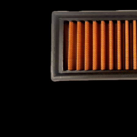
Plymouth
Pontiac
Porsche
Proton
Ravon
Reliant
Renault
Roewe
PLYMOUTH
PONTI
Rolls Royce
Rover
Saab
Scion
Seat
Skoda
Smart
Soueast
ROEWE
ROLLS R
Subaru
Suzuki
Talbot
Toyota
Vauxhall
Vauxhall - Bedford (LCV)
Volkswagen
SMART
SOUEA
Volvo
Wiesmann