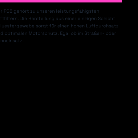
r P08 gehört zu unseren leistungsfähigsten
ftfiltern. Die Herstellung aus einer einzigen Schicht
lyestergewebe sorgt für einen hohen Luftdurchsatz
EVROLET
CHRYSLER
d optimalen Motorschutz. Egal ob im Straßen- oder
nneinsatz.
AIHATSU
DODGE
LDEN HSV
HONDA