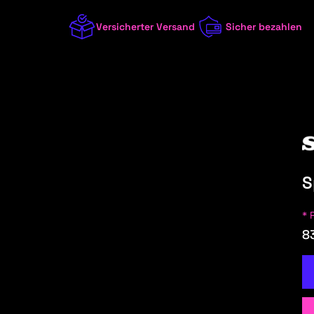
Versicherter Versand
Sicher bezahlen
S
UFÜGEN:
* 
8
/8 (W114/115)
2023
1 (E81/E82/E87/E88)
2022
1 (F20/F21)
2021
1 (F40)
2020
100 (44, C3)
2019
100 (4A, C4)
2018
A
ALFA ROMEO
ALPINA
ALPINE
AST
100 (F104, 43, C1+C2)
2017