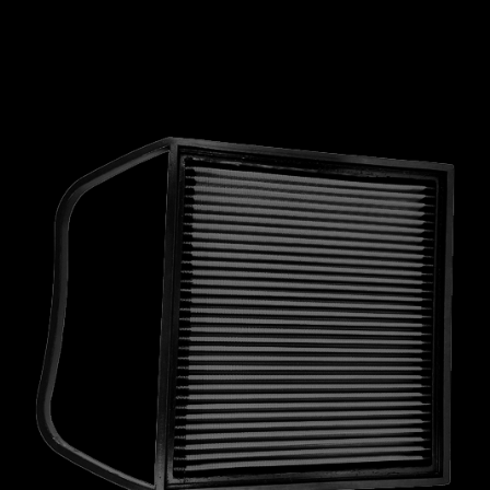
MCLAREN
MERCEDES
MERCURY
MINI
MITSUBISHI
NISSAN
OPEL
PEUGEOT
PLYMOUTH
PONTIAC
PORSCHE
PROTON