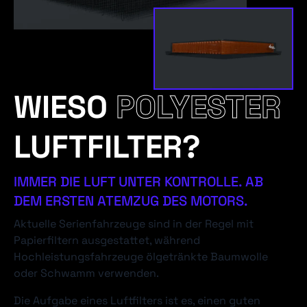
WIESO
POLYESTER
LUFTFILTER?
IMMER DIE LUFT UNTER KONTROLLE. AB
DEM ERSTEN ATEMZUG DES MOTORS.
Aktuelle Serienfahrzeuge sind in der Regel mit
Papierfiltern ausgestattet, während
Hochleistungsfahrzeuge ölgetränkte Baumwolle
oder Schwamm verwenden.
Die Aufgabe eines Luftfilters ist es, einen guten