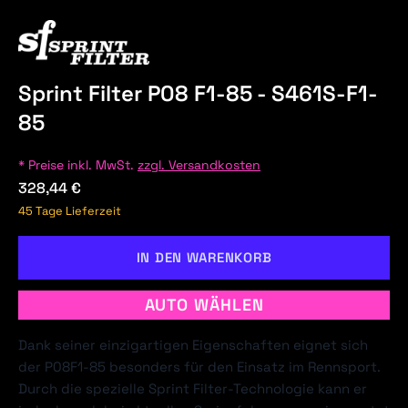
Sprint Filter P08 F1-85 - S461S-F1-
85
* Preise inkl. MwSt.
zzgl. Versandkosten
328,44 €
45 Tage Lieferzeit
IN DEN WARENKORB
AUTO WÄHLEN
Dank seiner einzigartigen Eigenschaften eignet sich
der P08F1-85 besonders für den Einsatz im Rennsport.
Durch die spezielle Sprint Filter-Technologie kann er