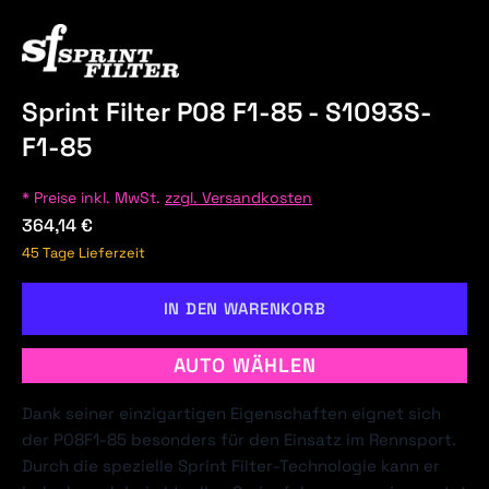
Sprint Filter P08 F1-85 - S1093S-
F1-85
* Preise inkl. MwSt.
zzgl. Versandkosten
364,14 €
45 Tage Lieferzeit
IN DEN WARENKORB
AUTO WÄHLEN
Dank seiner einzigartigen Eigenschaften eignet sich
der P08F1-85 besonders für den Einsatz im Rennsport.
Durch die spezielle Sprint Filter-Technologie kann er