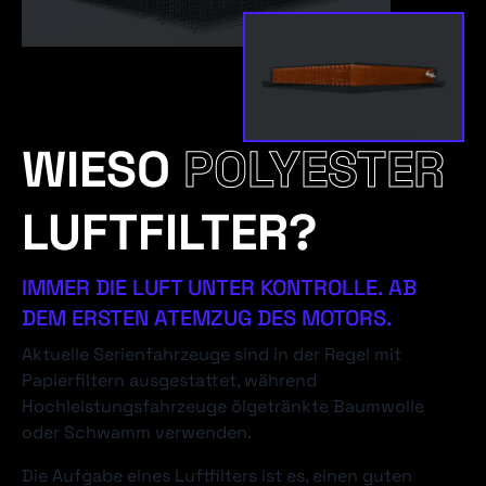
WIESO
POLYESTER
LUFTFILTER?
IMMER DIE LUFT UNTER KONTROLLE. AB
DEM ERSTEN ATEMZUG DES MOTORS.
Aktuelle Serienfahrzeuge sind in der Regel mit
Papierfiltern ausgestattet, während
Hochleistungsfahrzeuge ölgetränkte Baumwolle
oder Schwamm verwenden.
Die Aufgabe eines Luftfilters ist es, einen guten