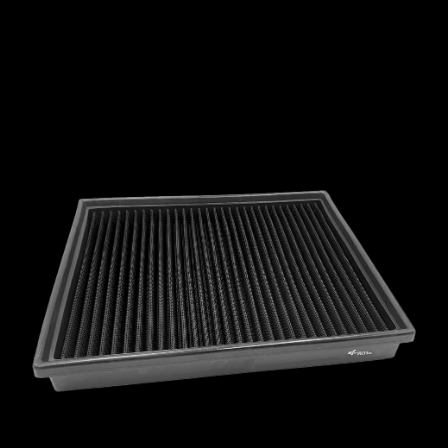
MCLAREN
MERCEDES
MERCURY
MINI
MITSUBISHI
NISSAN
OPEL
PEUGEOT
PLYMOUTH
PONTIAC
PORSCHE
PROTON