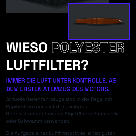
WIESO
POLYESTER
LUFTFILTER?
IMMER DIE LUFT UNTER KONTROLLE. AB
DEM ERSTEN ATEMZUG DES MOTORS.
Aktuelle Serienfahrzeuge sind in der Regel mit
Papierfiltern ausgestattet, während
Hochleistungsfahrzeuge ölgetränkte Baumwolle
oder Schwamm verwenden.
Die Aufgabe eines Luftfilters ist es, einen guten