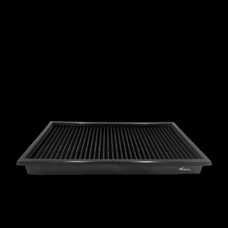
MCLAREN
MERCEDES
MERCURY
MINI
MITSUBISHI
NISSAN
OPEL
PEUGEOT
PLYMOUTH
PONTIAC
PORSCHE
PROTON