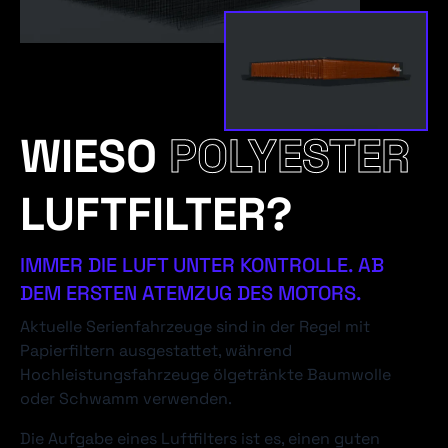
WIESO
POLYESTER
LUFTFILTER?
IMMER DIE LUFT UNTER KONTROLLE. AB
DEM ERSTEN ATEMZUG DES MOTORS.
Aktuelle Serienfahrzeuge sind in der Regel mit
Papierfiltern ausgestattet, während
Hochleistungsfahrzeuge ölgetränkte Baumwolle
oder Schwamm verwenden.
Die Aufgabe eines Luftfilters ist es, einen guten