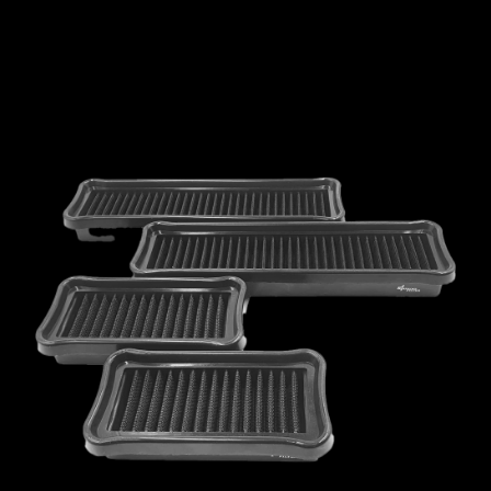
MCLAREN
MERCEDES
MERCURY
MINI
MITSUBISHI
NISSAN
OPEL
PEUGEOT
PLYMOUTH
PONTIAC
PORSCHE
PROTON