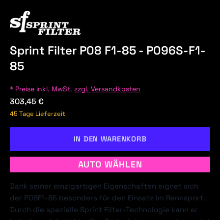
Sprint Filter P08 F1-85 - P096S-F1-
85
* Preise inkl. MwSt.
zzgl. Versandkosten
303,45 €
45 Tage Lieferzeit
IN DEN WARENKORB
AUTO WÄHLEN
Dank seiner einzigartigen Eigenschaften eignet sich
der P08F1-85 besonders für den Einsatz im Rennsport.
Durch die spezielle Sprint Filter-Technologie kann er