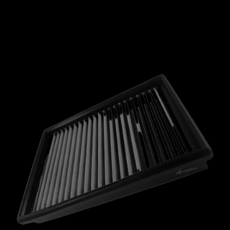
MCLAREN
MERCEDES
MERCURY
MINI
MITSUBISHI
NISSAN
OPEL
PEUGEOT
PLYMOUTH
PONTIAC
PORSCHE
PROTON