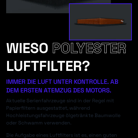
WIESO
POLYESTER
LUFTFILTER?
IMMER DIE LUFT UNTER KONTROLLE. AB
DEM ERSTEN ATEMZUG DES MOTORS.
Aktuelle Serienfahrzeuge sind in der Regel mit
Papierfiltern ausgestattet, während
Hochleistungsfahrzeuge ölgetränkte Baumwolle
oder Schwamm verwenden.
Die Aufgabe eines Luftfilters ist es, einen guten