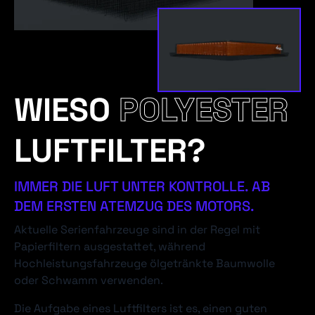
WIESO
POLYESTER
LUFTFILTER?
IMMER DIE LUFT UNTER KONTROLLE. AB
DEM ERSTEN ATEMZUG DES MOTORS.
Aktuelle Serienfahrzeuge sind in der Regel mit
Papierfiltern ausgestattet, während
Hochleistungsfahrzeuge ölgetränkte Baumwolle
oder Schwamm verwenden.
Die Aufgabe eines Luftfilters ist es, einen guten