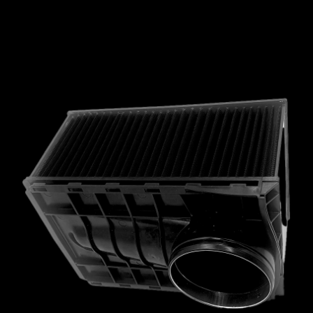
MCLAREN
MERCEDES
MERCURY
MINI
MITSUBISHI
NISSAN
OPEL
PEUGEOT
PLYMOUTH
PONTIAC
PORSCHE
PROTON