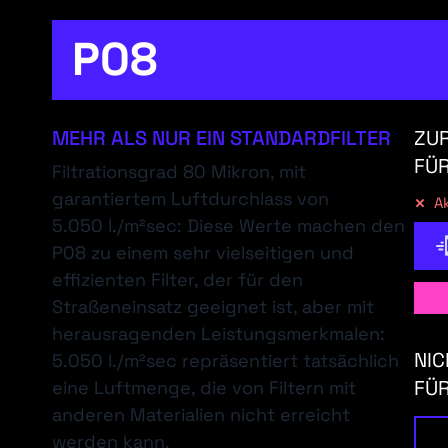
P08
MEHR ALS NUR EIN STANDARDFILTER
ZUR
FÜR
Filtrationsgrad 80 Mikron, mit
garantiertem Luftdurchlass von
Ak
5.050 l./m²sec: Diese Werte machen den
P08 zu einem sehr vielseitigen und
effizienten Filter, der für den
Straßeneinsatz geeignet ist, aber mit
herausragenden Leistungsmerkmalen:
NIC
5.050 l./m²sec repräsentiert tatsächlich
FÜR
eine Luftmenge, die von Filtern mit
anderen Materialien nicht erreicht
werden kann.