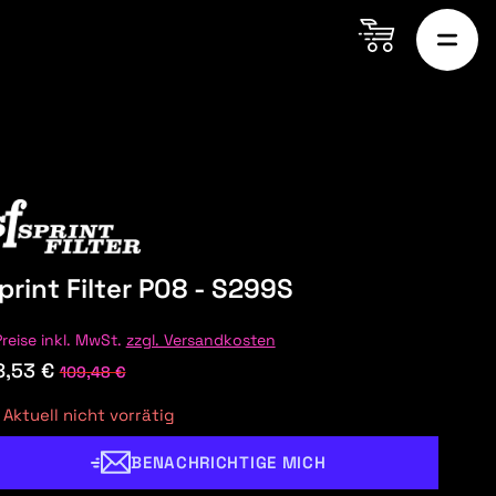
print Filter P08 - S299S
Preise inkl. MwSt.
zzgl. Versandkosten
8,53 €
109,48 €
Aktuell nicht vorrätig
BENACHRICHTIGE MICH
ON MARTIN
AUDI