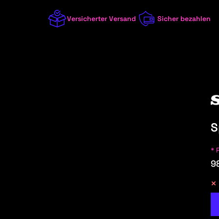
Versicherter Versand
Sicher bezahlen
S
UFÜGEN:
* 
9
/8 (W114/115)
2023
1 (E81/E82/E87/E88)
2022
1 (F20/F21)
2021
1 (F40)
2020
100 (44, C3)
2019
100 (4A, C4)
2018
A
ALFA ROMEO
ALPINA
ALPINE
AST
100 (F104, 43, C1+C2)
2017