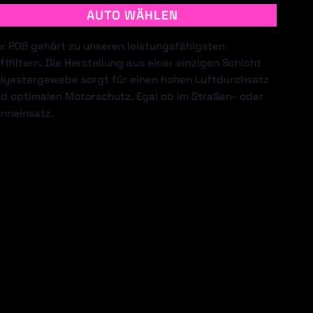
AUTO WÄHLEN
r P08 gehört zu unseren leistungsfähigsten
ftfiltern. Die Herstellung aus einer einzigen Schicht
EVROLET
CHRYSLER
lyestergewebe sorgt für einen hohen Luftdurchsatz
d optimalen Motorschutz. Egal ob im Straßen- oder
nneinsatz.
AIHATSU
DODGE
LDEN HSV
HONDA