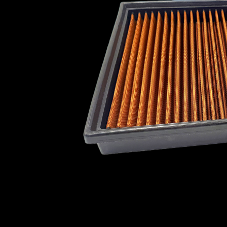
Plymouth
Pontiac
Porsche
Proton
Ravon
Reliant
Renault
Roewe
PLYMOUTH
PONTI
Rolls Royce
Rover
Saab
Scion
Seat
Skoda
Smart
Soueast
ROEWE
ROLLS R
Subaru
Suzuki
Talbot
Toyota
Vauxhall
Vauxhall - Bedford (LCV)
Volkswagen
SMART
SOUEA
Volvo
Wiesmann