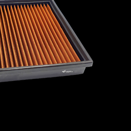
1967
1966
1965
1964
1963
1962
1961
1960
AC
PORSCHE
PROTON
RAVON
1959
1958
OYCE
ROVER
SAAB
SCION
ST
SUBARU
SUZUKI
TALBOT