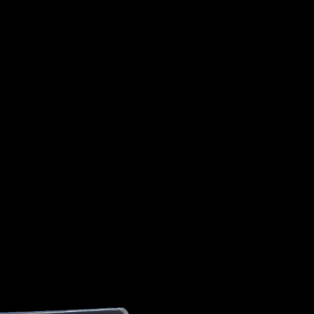
1991
1990
I
ISUZU
JAGUAR
JEEP
1989
1988
1987
1986
1985
1984
1983
1982
HINI
LANCIA
LAND ROVER
LEXUS
L
1981
1980
1979
1978
1977
1976
1975
1974
MAHINDRA
MARUTI SUZUKI
MASERATI
1973
1972
1971
1970
1969
1968
RY
MINI
MITSUBISHI
NISSAN