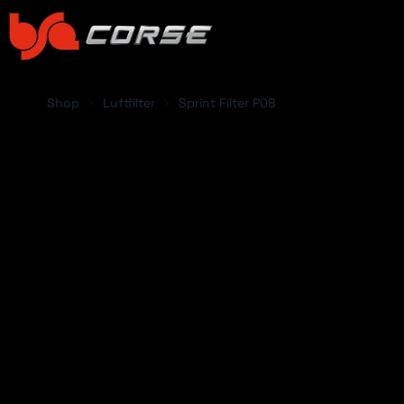
Shop
Luftfilter
Sprint Filter P08
FAHRZEUG HINZ
Abarth
Acura
Alfa Romeo
Alpina
Alpine
Aston Martin
ABARTH
ACUR
Audi