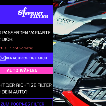
 PASSENDEN VARIANTE
 DICH:
tuell nicht vorrätig
BENACHRICHTIGE MICH
AUTO WÄHLEN
HT DER RICHTIGE FILTER
 DEIN AUTO?
ZUM P08F1-85 FILTER