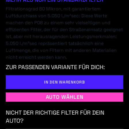
Filtrationsgrad 80 Mikron, mit garantiertem
Luftdurchlass von 5.050 l./m²sec: Diese Werte
machen den P08 zu einem sehr vielseitigen und
effizienten Filter, der für den Straßeneinsatz geeignet
ist, aber mit herausragenden Leistungsmerkmalen:
5.050 l./m²sec repräsentiert tatsächlich eine
Luftmenge, die von Filtern mit anderen Materialien
nicht erreicht werden kann.
ZUR PASSENDEN VARIANTE FÜR DICH:
IN DEN WARENKORB
AUTO WÄHLEN
NICHT DER RICHTIGE FILTER FÜR DEIN
AUTO?