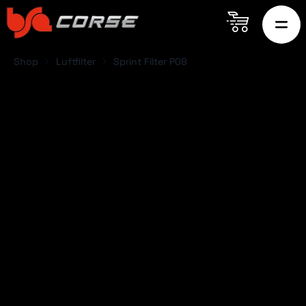
Shop
Luftfilter
Sprint Filter P08