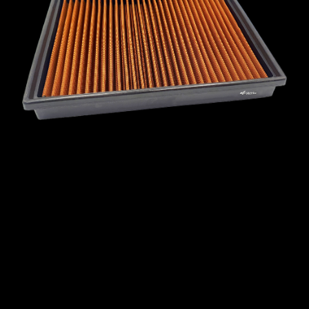
MCLAREN
MERCEDES
MERCURY
MINI
MITSUBISHI
NISSAN
OPEL
PEUGEOT
PLYMOUTH
PONTIAC
PORSCHE
PROTON