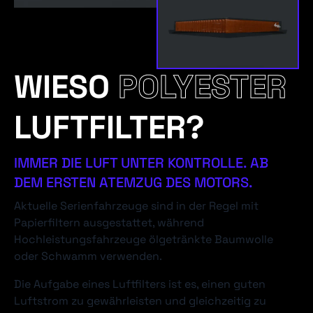
WIESO
POLYESTER
LUFTFILTER?
IMMER DIE LUFT UNTER KONTROLLE. AB
DEM ERSTEN ATEMZUG DES MOTORS.
Aktuelle Serienfahrzeuge sind in der Regel mit
Papierfiltern ausgestattet, während
Hochleistungsfahrzeuge ölgetränkte Baumwolle
oder Schwamm verwenden.
Die Aufgabe eines Luftfilters ist es, einen guten
Luftstrom zu gewährleisten und gleichzeitig zu