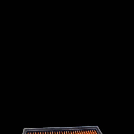
Zinoro
LONDON TAXI
INTERNATIONAL
LEXUS
LINCOLN
LOTUS
MG
MAHINDRA
MARUTI
SUZUKI
MASERATI
MAZDA