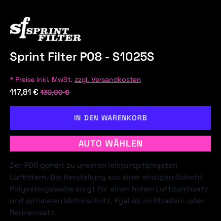
Sprint Filter P08 - S1025S
* Preise inkl. MwSt.
zzgl. Versandkosten
117,81 €
130,90 €
IN DEN WARENKORB
AUTO WÄHLEN
Der P08 gehört zu unseren leistungsfähigsten
Luftfiltern. Die Herstellung aus einer einzigen Schicht
Polyestergewebe sorgt für einen hohen Luftdurchsatz
und optimalen Motorschutz. Egal ob im Straßen- oder
Renneinsatz.