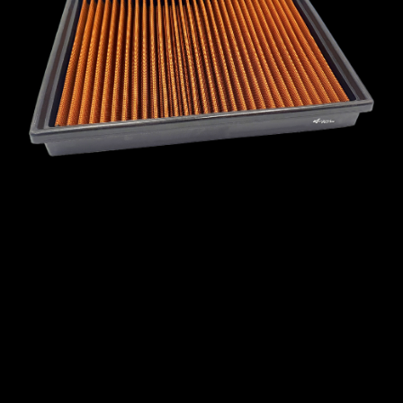
MCLAREN
MERCEDES
MERCURY
MINI
MITSUBISHI
NISSAN
OPEL
PEUGEOT
PLYMOUTH
PONTIAC
PORSCHE
PROTON