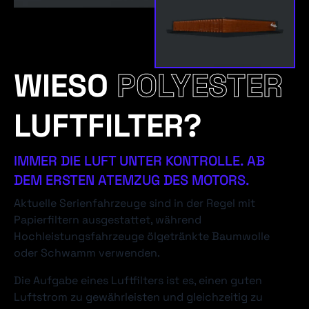
WIESO
POLYESTER
LUFTFILTER?
IMMER DIE LUFT UNTER KONTROLLE. AB
DEM ERSTEN ATEMZUG DES MOTORS.
Aktuelle Serienfahrzeuge sind in der Regel mit
Papierfiltern ausgestattet, während
Hochleistungsfahrzeuge ölgetränkte Baumwolle
oder Schwamm verwenden.
Die Aufgabe eines Luftfilters ist es, einen guten
Luftstrom zu gewährleisten und gleichzeitig zu