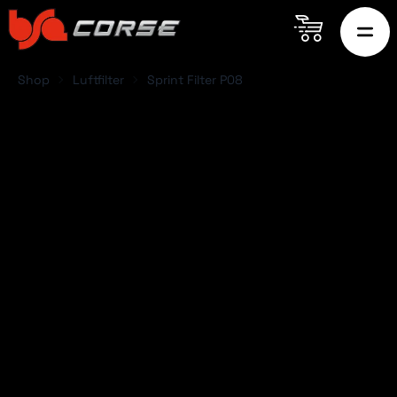
Shop
Luftfilter
Sprint Filter P08