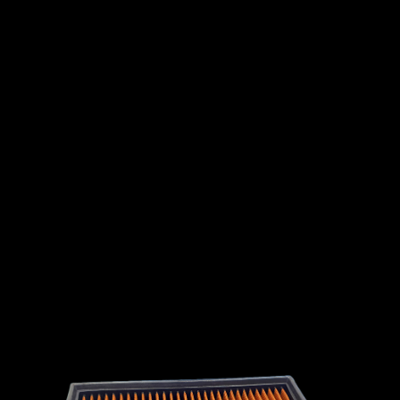
Zinoro
LONDON TAXI
INTERNATIONAL
LEXUS
LINCOLN
LOTUS
MG
MAHINDRA
MARUTI
SUZUKI
MASERATI
MAZDA