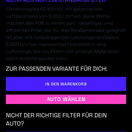
Filtrationsgrad 80 Mikron, mit garantiertem
Luftdurchlass von 5.050 l./m²sec: Diese Werte
machen den P08 zu einem sehr vielseitigen und
effizienten Filter, der für den Straßeneinsatz geeignet
ist, aber mit herausragenden Leistungsmerkmalen:
5.050 l./m²sec repräsentiert tatsächlich eine
Luftmenge, die von Filtern mit anderen Materialien
nicht erreicht werden kann.
ZUR PASSENDEN VARIANTE FÜR DICH:
IN DEN WARENKORB
AUTO WÄHLEN
NICHT DER RICHTIGE FILTER FÜR DEIN
AUTO?