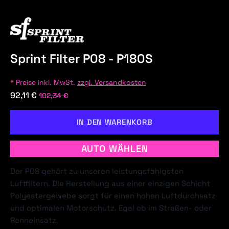
Sprint Filter P08 - P180S
* Preise inkl. MwSt.
zzgl. Versandkosten
92,11 €
102,34 €
IN DEN WARENKORB
AUTO WÄHLEN
Der P08 gehört zu unseren leistungsfähigsten
Luftfiltern. Die Herstellung aus einer einzigen Schicht
Polyestergewebe sorgt für einen hohen Luftdurchsatz
und optimalen Motorschutz. Egal ob im Straßen- oder
Renneinsatz.