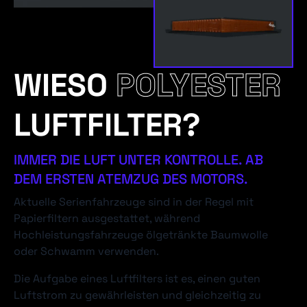
WIESO
POLYESTER
LUFTFILTER?
IMMER DIE LUFT UNTER KONTROLLE. AB
DEM ERSTEN ATEMZUG DES MOTORS.
Aktuelle Serienfahrzeuge sind in der Regel mit
Papierfiltern ausgestattet, während
Hochleistungsfahrzeuge ölgetränkte Baumwolle
oder Schwamm verwenden.
Die Aufgabe eines Luftfilters ist es, einen guten
Luftstrom zu gewährleisten und gleichzeitig zu