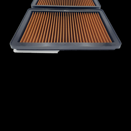
MCLAREN
MERCEDES
MERCURY
MINI
MITSUBISHI
NISSAN
OPEL
PEUGEOT
PLYMOUTH
PONTIAC
PORSCHE
PROTON