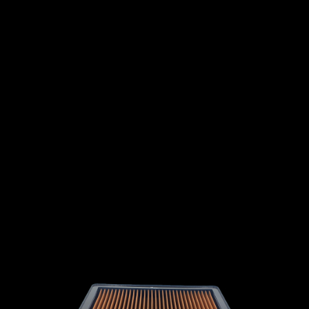
Zinoro
LONDON TAXI
INTERNATIONAL
LEXUS
LINCOLN
LOTUS
MG
MAHINDRA
MARUTI
SUZUKI
MASERATI
MAZDA