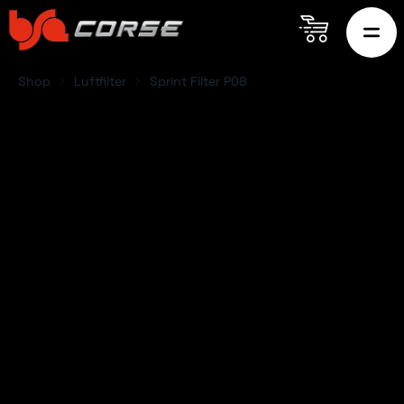
Shop
Luftfilter
Sprint Filter P08