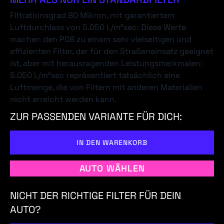
Filtrationsgrad 80 Mikron, mit garantiertem
Luftdurchlass von 5.050 l./m²sec: Diese Werte
machen den P08 zu einem sehr vielseitigen und
effizienten Filter, der für den Straßeneinsatz geeignet
ist, aber mit herausragenden Leistungsmerkmalen:
5.050 l./m²sec repräsentiert tatsächlich eine
Luftmenge, die von Filtern mit anderen Materialien
nicht erreicht werden kann.
ZUR PASSENDEN VARIANTE FÜR DICH:
IN DEN WARENKORB
AUTO WÄHLEN
NICHT DER RICHTIGE FILTER FÜR DEIN
AUTO?