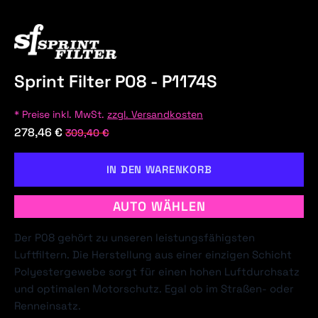
Sprint Filter P08 - P1174S
* Preise inkl. MwSt.
zzgl. Versandkosten
278,46 €
309,40 €
IN DEN WARENKORB
AUTO WÄHLEN
Der P08 gehört zu unseren leistungsfähigsten
Luftfiltern. Die Herstellung aus einer einzigen Schicht
Polyestergewebe sorgt für einen hohen Luftdurchsatz
und optimalen Motorschutz. Egal ob im Straßen- oder
Renneinsatz.