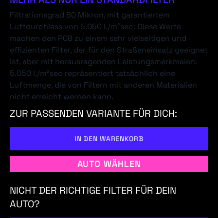
Filtrationsgrad 80 Mikron, mit garantiertem
Luftdurchlass von 5.050 l./m²sec: Diese Werte
machen den P08 zu einem sehr vielseitigen und
effizienten Filter, der für den Straßeneinsatz geeignet
ist, aber mit herausragenden Leistungsmerkmalen:
5.050 l./m²sec repräsentiert tatsächlich eine
Luftmenge, die von Filtern mit anderen Materialien
nicht erreicht werden kann.
ZUR PASSENDEN VARIANTE FÜR DICH:
IN DEN WARENKORB
AUTO WÄHLEN
NICHT DER RICHTIGE FILTER FÜR DEIN
AUTO?