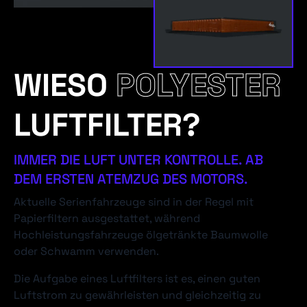
WIESO
POLYESTER
LUFTFILTER?
IMMER DIE LUFT UNTER KONTROLLE. AB
DEM ERSTEN ATEMZUG DES MOTORS.
Aktuelle Serienfahrzeuge sind in der Regel mit
Papierfiltern ausgestattet, während
Hochleistungsfahrzeuge ölgetränkte Baumwolle
oder Schwamm verwenden.
Die Aufgabe eines Luftfilters ist es, einen guten
Luftstrom zu gewährleisten und gleichzeitig zu