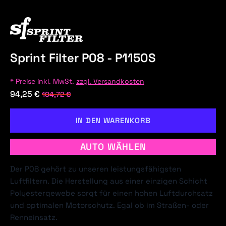
Sprint Filter P08 - P1150S
* Preise inkl. MwSt.
zzgl. Versandkosten
94,25 €
104,72 €
IN DEN WARENKORB
AUTO WÄHLEN
Der P08 gehört zu unseren leistungsfähigsten
Luftfiltern. Die Herstellung aus einer einzigen Schicht
Polyestergewebe sorgt für einen hohen Luftdurchsatz
und optimalen Motorschutz. Egal ob im Straßen- oder
Renneinsatz.