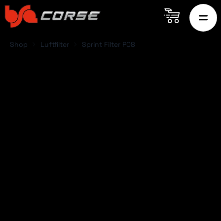
Shop
Luftfilter
Sprint Filter P08