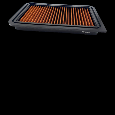
MCLAREN
MERCEDES
MERCURY
MINI
MITSUBISHI
NISSAN
OPEL
PEUGEOT
PLYMOUTH
PONTIAC
PORSCHE
PROTON