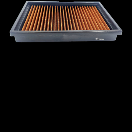
MCLAREN
MERCEDES
MERCURY
MINI
MITSUBISHI
NISSAN
OPEL
PEUGEOT
PLYMOUTH
PONTIAC
PORSCHE
PROTON