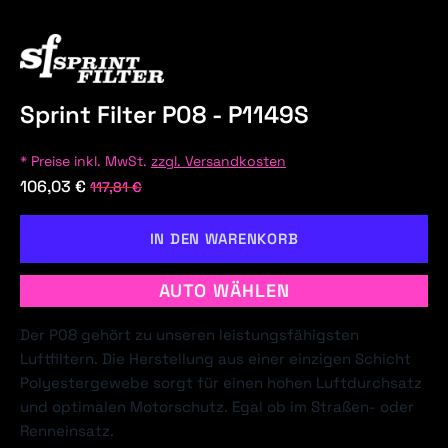
Sprint Filter P08 - P1149S
* Preise inkl. MwSt.
zzgl. Versandkosten
106,03 €
117,81 €
IN DEN WARENKORB
AUTO WÄHLEN
Der P08 gehört zu unseren leistungsfähigsten
Luftfiltern. Die Herstellung aus einer einzigen Schicht
Polyestergewebe sorgt für einen hohen Luftdurchsatz
und optimalen Motorschutz. Egal ob im Straßen- oder
Renneinsatz.