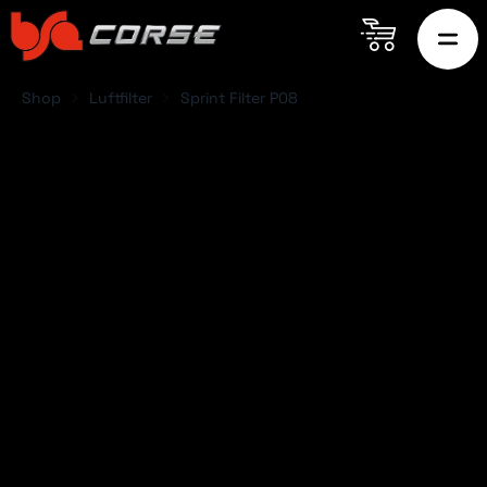
Shop
Luftfilter
Sprint Filter P08