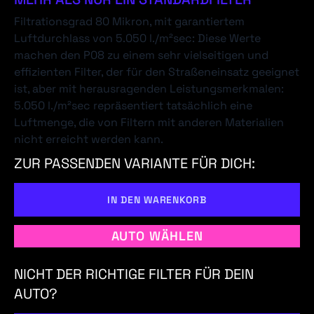
Filtrationsgrad 80 Mikron, mit garantiertem
Luftdurchlass von 5.050 l./m²sec: Diese Werte
machen den P08 zu einem sehr vielseitigen und
effizienten Filter, der für den Straßeneinsatz geeignet
ist, aber mit herausragenden Leistungsmerkmalen:
5.050 l./m²sec repräsentiert tatsächlich eine
Luftmenge, die von Filtern mit anderen Materialien
nicht erreicht werden kann.
ZUR PASSENDEN VARIANTE FÜR DICH:
IN DEN WARENKORB
AUTO WÄHLEN
NICHT DER RICHTIGE FILTER FÜR DEIN
AUTO?