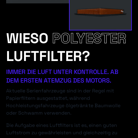
WIESO
POLYESTER
LUFTFILTER?
IMMER DIE LUFT UNTER KONTROLLE. AB
DEM ERSTEN ATEMZUG DES MOTORS.
Aktuelle Serienfahrzeuge sind in der Regel mit
Papierfiltern ausgestattet, während
Hochleistungsfahrzeuge ölgetränkte Baumwolle
oder Schwamm verwenden.
Die Aufgabe eines Luftfilters ist es, einen guten
Luftstrom zu gewährleisten und gleichzeitig zu