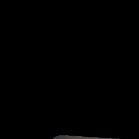
Jeep
KIA
HYUNDAI
INFINIT
KTM
Lada
Lamborghini
Lancia
Land Rover
Lexus
Lincoln
London Taxi International
LADA
LAMBORG
Lotus
MG
Mahindra
Maruti Suzuki
Maserati
Mazda
Mclaren
Mercedes
LOTUS
MG
Mercury
Mini
Mitsubishi
Nissan
Opel
Peugeot
MERCEDES
MERCU