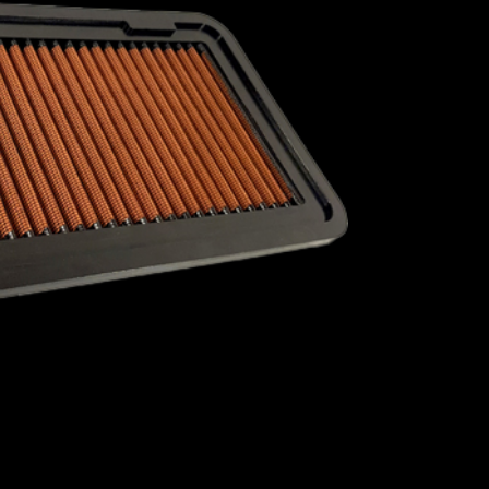
1967
1966
1965
1964
1963
1962
1961
1960
AC
PORSCHE
PROTON
RAVON
1959
1958
OYCE
ROVER
SAAB
SCION
ST
SUBARU
SUZUKI
TALBOT