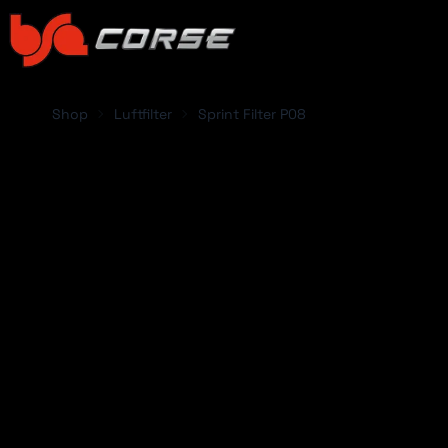
Shop
Luftfilter
Sprint Filter P08
FAHRZEUG HINZ
Abarth
Acura
Alfa Romeo
Alpina
Alpine
Aston Martin
ABARTH
ACUR
Audi