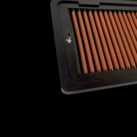
Plymouth
Pontiac
Porsche
Proton
Ravon
Reliant
Renault
Roewe
PLYMOUTH
PONTI
Rolls Royce
Rover
Saab
Scion
Seat
Skoda
Smart
Soueast
ROEWE
ROLLS R
Subaru
Suzuki
Talbot
Toyota
Vauxhall
Vauxhall - Bedford (LCV)
Volkswagen
SMART
SOUEA
Volvo
Wiesmann