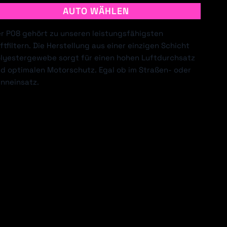
AUTO WÄHLEN
r P08 gehört zu unseren leistungsfähigsten
ftfiltern. Die Herstellung aus einer einzigen Schicht
EVROLET
CHRYSLER
lyestergewebe sorgt für einen hohen Luftdurchsatz
d optimalen Motorschutz. Egal ob im Straßen- oder
nneinsatz.
AIHATSU
DODGE
LDEN HSV
HONDA