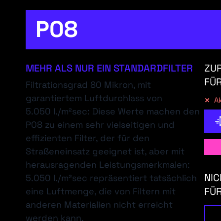
P08
MEHR ALS NUR EIN STANDARDFILTER
ZUR
FÜR
Filtrationsgrad 80 Mikron, mit
garantiertem Luftdurchlass von
Ak
5.050 l./m²sec: Diese Werte machen den
P08 zu einem sehr vielseitigen und
effizienten Filter, der für den
Straßeneinsatz geeignet ist, aber mit
herausragenden Leistungsmerkmalen:
NIC
5.050 l./m²sec repräsentiert tatsächlich
FÜR
eine Luftmenge, die von Filtern mit
anderen Materialien nicht erreicht
werden kann.