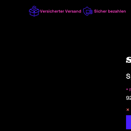
Versicherter Versand
Sicher bezahlen
S
UFÜGEN:
* 
92
/8 (W114/115)
2023
1 (E81/E82/E87/E88)
2022
1 (F20/F21)
2021
1 (F40)
2020
100 (44, C3)
2019
100 (4A, C4)
2018
A
ALFA ROMEO
ALPINA
ALPINE
AST
100 (F104, 43, C1+C2)
2017