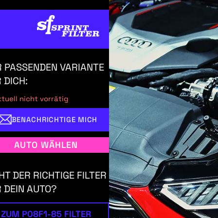
 PASSENDEN VARIANTE
 DICH:
tuell nicht vorrätig
BENACHRICHTIGE MICH
AUTO WÄHLEN
HT DER RICHTIGE FILTER
 DEIN AUTO?
ZUM P08F1-85 FILTER