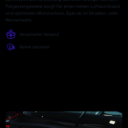
Polyestergewebe sorgt für einen hohen Luftdurchsatz
und optimalen Motorschutz. Egal ob im Straßen- oder
Renneinsatz.
Versicherter Versand
Sicher bezahlen