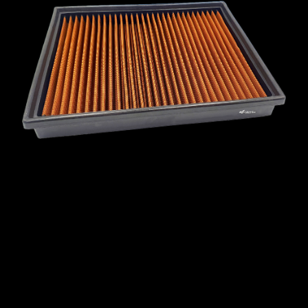
MCLAREN
MERCEDES
MERCURY
MINI
MITSUBISHI
NISSAN
OPEL
PEUGEOT
PLYMOUTH
PONTIAC
PORSCHE
PROTON