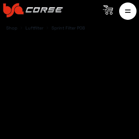
Shop
Luftfilter
Sprint Filter P08