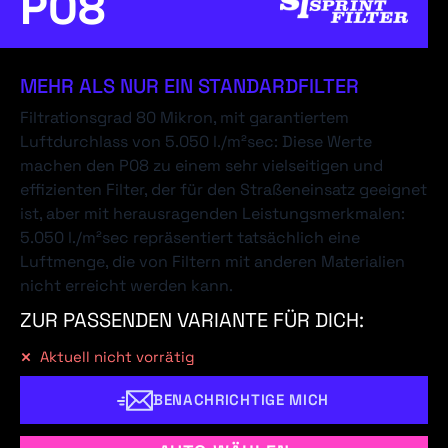
P08
MEHR ALS NUR EIN STANDARDFILTER
Filtrationsgrad 80 Mikron, mit garantiertem
Luftdurchlass von 5.050 l./m²sec: Diese Werte
machen den P08 zu einem sehr vielseitigen und
effizienten Filter, der für den Straßeneinsatz geeignet
ist, aber mit herausragenden Leistungsmerkmalen:
5.050 l./m²sec repräsentiert tatsächlich eine
Luftmenge, die von Filtern mit anderen Materialien
nicht erreicht werden kann.
ZUR PASSENDEN VARIANTE FÜR DICH:
Aktuell nicht vorrätig
BENACHRICHTIGE MICH