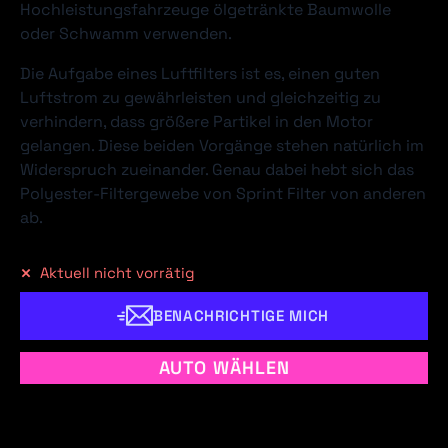
Hochleistungsfahrzeuge ölgetränkte Baumwolle
oder Schwamm verwenden.
Die Aufgabe eines Luftfilters ist es, einen guten
Luftstrom zu gewährleisten und gleichzeitig zu
verhindern, dass größere Partikel in den Motor
gelangen. Diese beiden Vorgänge stehen natürlich im
Widerspruch zueinander. Genau dabei hebt sich das
Polyester-Filtergewebe von Sprint Filter von anderen
ab.
Aktuell nicht vorrätig
BENACHRICHTIGE MICH
AUTO WÄHLEN