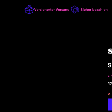
Versicherter Versand
Sicher bezahlen
S
UFÜGEN:
* 
1
/8 (W114/115)
2023
1 (E81/E82/E87/E88)
2022
1 (F20/F21)
2021
1 (F40)
2020
100 (44, C3)
2019
100 (4A, C4)
2018
A
ALFA ROMEO
ALPINA
ALPINE
AST
100 (F104, 43, C1+C2)
2017