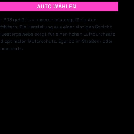
AUTO WÄHLEN
r P08 gehört zu unseren leistungsfähigsten
ftfiltern. Die Herstellung aus einer einzigen Schicht
EVROLET
CHRYSLER
lyestergewebe sorgt für einen hohen Luftdurchsatz
d optimalen Motorschutz. Egal ob im Straßen- oder
nneinsatz.
AIHATSU
DODGE
LDEN HSV
HONDA