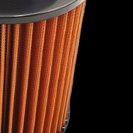
1967
1966
1965
1964
1963
1962
1961
1960
AC
PORSCHE
PROTON
RAVON
1959
1958
OYCE
ROVER
SAAB
SCION
ST
SUBARU
SUZUKI
TALBOT