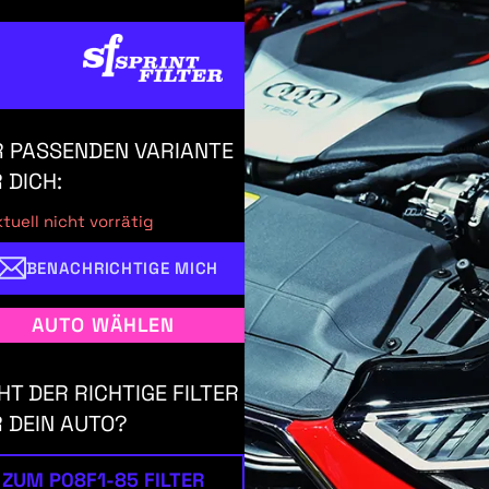
 PASSENDEN VARIANTE
 DICH:
tuell nicht vorrätig
BENACHRICHTIGE MICH
AUTO WÄHLEN
HT DER RICHTIGE FILTER
 DEIN AUTO?
ZUM P08F1-85 FILTER