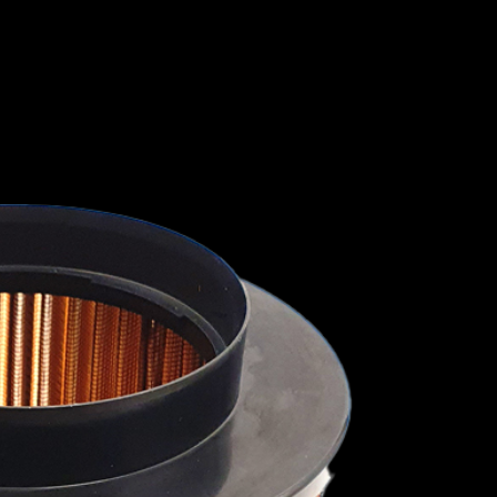
1991
1990
I
ISUZU
JAGUAR
JEEP
1989
1988
1987
1986
1985
1984
1983
1982
HINI
LANCIA
LAND ROVER
LEXUS
L
1981
1980
1979
1978
1977
1976
1975
1974
MAHINDRA
MARUTI SUZUKI
MASERATI
1973
1972
1971
1970
1969
1968
RY
MINI
MITSUBISHI
NISSAN