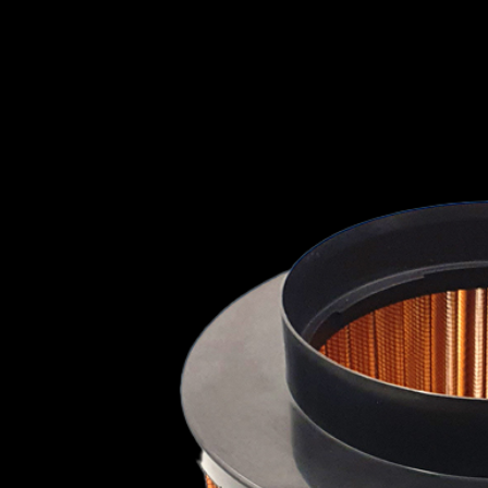
Jeep
KIA
HYUNDAI
INFINIT
KTM
Lada
Lamborghini
Lancia
Land Rover
Lexus
Lincoln
London Taxi International
LADA
LAMBORG
Lotus
MG
Mahindra
Maruti Suzuki
Maserati
Mazda
Mclaren
Mercedes
LOTUS
MG
Mercury
Mini
Mitsubishi
Nissan
Opel
Peugeot
MERCEDES
MERCU