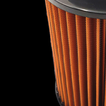
Plymouth
Pontiac
Porsche
Proton
Ravon
Reliant
Renault
Roewe
PLYMOUTH
PONTI
Rolls Royce
Rover
Saab
Scion
Seat
Skoda
Smart
Soueast
ROEWE
ROLLS R
Subaru
Suzuki
Talbot
Toyota
Vauxhall
Vauxhall - Bedford (LCV)
Volkswagen
SMART
SOUEA
Volvo
Wiesmann