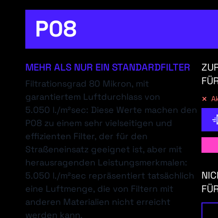
P08
MEHR ALS NUR EIN STANDARDFILTER
ZUR
FÜR
Filtrationsgrad 80 Mikron, mit
garantiertem Luftdurchlass von
Ak
5.050 l./m²sec: Diese Werte machen den
P08 zu einem sehr vielseitigen und
effizienten Filter, der für den
Straßeneinsatz geeignet ist, aber mit
herausragenden Leistungsmerkmalen:
NIC
5.050 l./m²sec repräsentiert tatsächlich
FÜR
eine Luftmenge, die von Filtern mit
anderen Materialien nicht erreicht
werden kann.