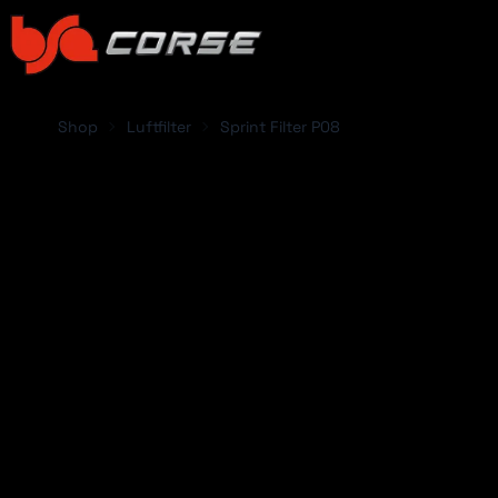
Shop
Luftfilter
Sprint Filter P08
FAHRZEUG HINZ
Abarth
Acura
Alfa Romeo
Alpina
Alpine
Aston Martin
ABARTH
ACUR
Audi