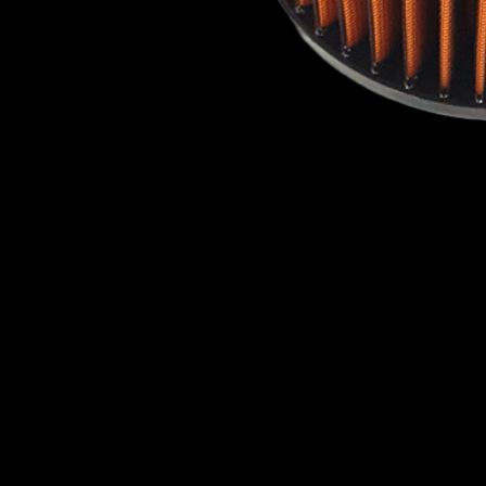
Zinoro
VAUXHALL - BEDFORD
(LCV)